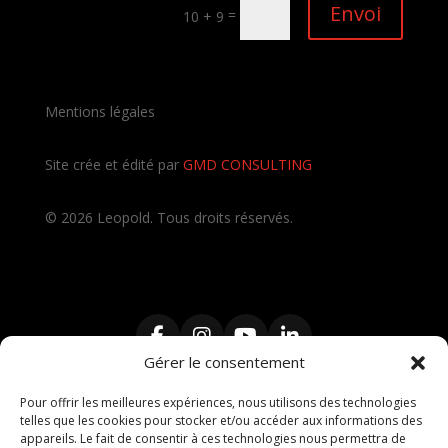
Envoi
=
10 + 9
Mentions légales
Site crée et édité par
GMD CONSULTING
©
2026
Leopold. Tous droits réservés.
Gérer le consentement
Pour offrir les meilleures expériences, nous utilisons des technologies
telles que les cookies pour stocker et/ou accéder aux informations des
Contractant Général
,
Travaux clé en main
,
Architecte
,
appareils. Le fait de consentir à ces technologies nous permettra de
Maître d’œuvre
,
décorateur intérieur
,
rénovation de