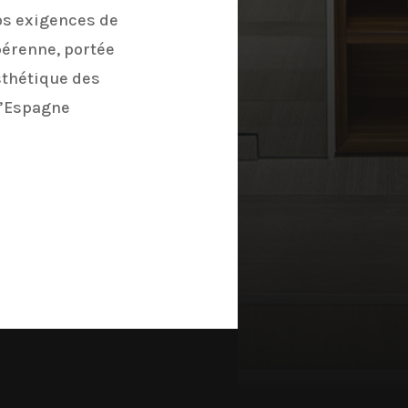
os exigences de
pérenne, portée
esthétique des
d’Espagne