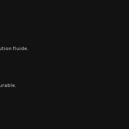
tion fluide.
urable.