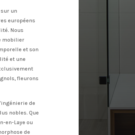
 sur un
ires européens
ité. Nous
 mobilier
mporelle et son
lité et une
exclusivement
gnols, fleurons
’ingénierie de
lus nobles. Que
in-en-Laye ou
amorphose de