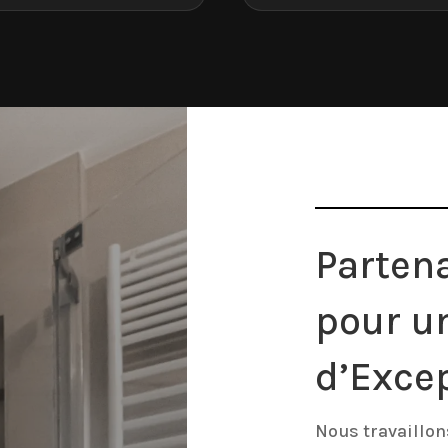
Partena
pour u
d’Exce
Nous travaillo