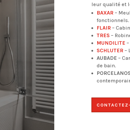
leur qualité et 
BAXAR
– Meub
fonctionnels.
FLAIR
– Cabin
TRES
– Robin
MUNDILITE
–
SCHLUTER
– 
AUBADE
– Car
de bain.
PORCELANO
contemporai
CONTACTEZ