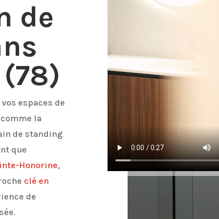
n de
ans
 (78)
e vos espaces de
e comme la
ain de standing
ant que
inte-Honorine
,
proche
clé en
rience de
sée.