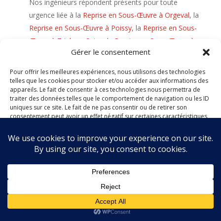
Nos ingénieurs répondent présents pour toute
urgence liée à la
Reprise en Sous-Œuvre à Orgeval
, la
Reprise en Sous-Œuvre à Poissy
, la
Reprise en Sous-
Œuvre à Triel-sur-Seine
, la
Reprise en Sous-Œuvre à
Gérer le consentement
Vaux-sur-Seine
, la
Reprise en Sous-Œuvre à Verneuil-
sur-Seine
, et la
Reprise en Sous-Œuvre à Vernouillet
.
Pour offrir les meilleures expériences, nous utilisons des technologies
Enfin, nous garantissons l’arrêt des tassements par
telles que les cookies pour stocker et/ou accéder aux informations des
appareils. Le fait de consentir à ces technologies nous permettra de
une
Reprise en Sous-Œuvre à Villennes-sur-Seine
, la
traiter des données telles que le comportement de navigation ou les ID
Reprise en Sous-Œuvre à Villepreux
, la
Reprise en
uniques sur ce site. Le fait de ne pas consentir ou de retirer son
consentement peut avoir un effet négatif sur certaines caractéristiques
Sous-Œuvre à Viroflay
, jusqu’à la
Reprise en Sous-
et fonctions.
Œuvre à Voisins-le-Bretonneux
.
Accepter
Refuser
Voir les préférences