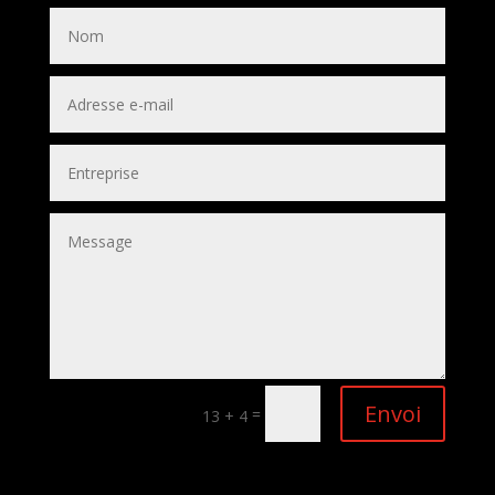
Envoi
=
13 + 4