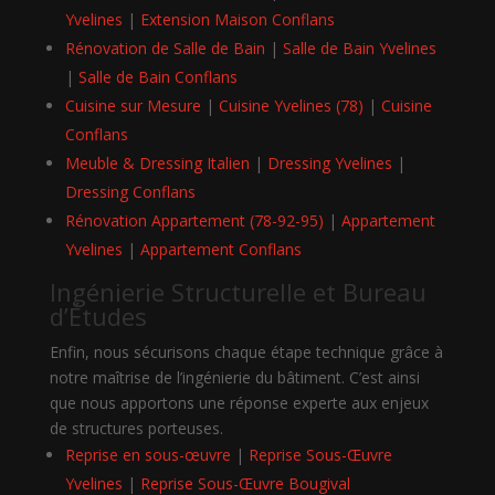
Yvelines
|
Extension Maison Conflans
Rénovation de Salle de Bain
|
Salle de Bain Yvelines
|
Salle de Bain Conflans
Cuisine sur Mesure
|
Cuisine Yvelines (78)
|
Cuisine
Conflans
Meuble & Dressing Italien
|
Dressing Yvelines
|
Dressing Conflans
Rénovation Appartement (78-92-95)
|
Appartement
Yvelines
|
Appartement Conflans
Ingénierie Structurelle et Bureau
d’Études
Enfin, nous sécurisons chaque étape technique grâce à
notre maîtrise de l’ingénierie du bâtiment. C’est ainsi
que nous apportons une réponse experte aux enjeux
de structures porteuses.
Reprise en sous-œuvre
|
Reprise Sous-Œuvre
Yvelines
|
Reprise Sous-Œuvre Bougival