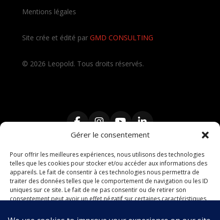
Mentions légales
Site crée et édité par
GMD CONSULTING
©
2026
Leopold. Tous droits réservés.
Gérer le consentement
Pour offrir les meilleures expériences, nous utilisons des technologies
telles que les cookies pour stocker et/ou accéder aux informations des
Contractant Général
,
Travaux clé en main
,
Architecte
,
appareils. Le fait de consentir à ces technologies nous permettra de
Maître d’œuvre
,
décorateur intérieur
,
rénovation de
traiter des données telles que le comportement de navigation ou les ID
maison
,
rénovation d’appartement
,
cuisine sur mesure
,
uniques sur ce site. Le fait de ne pas consentir ou de retirer son
consentement peut avoir un effet négatif sur certaines caractéristiques
salle de bain
,
dressing sur mesure
,
extension de
et fonctions.
maison et rehaussement d’immeuble et de maison
,