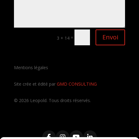
Envoi
=
3 + 14
Mentions légales
Site crée et édité par
GMD CONSULTING
©
2026
Leopold. Tous droits réservés.