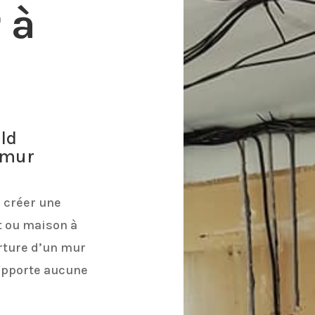
 à
ld
 mur
 créer une
t ou maison à
rture d’un mur
supporte aucune