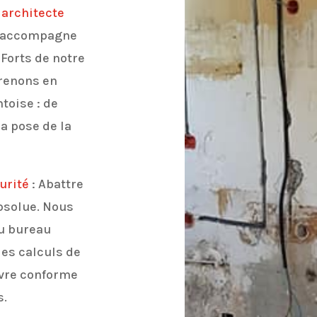
 architecte
s accompagne
 Forts de notre
prenons en
ntoise : de
la pose de la
urité
: Abattre
bsolue. Nous
u bureau
les calculs de
vre conforme
s.