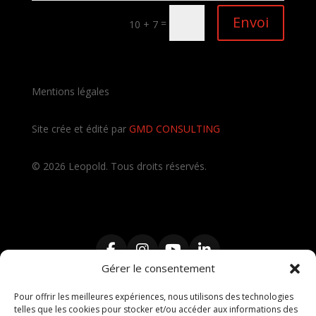
Envoi
=
10 + 7
Mentions légales
Site crée et édité par
GMD CONSULTING
©
2026
Leopold. Tous droits réservés.
Gérer le consentement
Pour offrir les meilleures expériences, nous utilisons des technologies
telles que les cookies pour stocker et/ou accéder aux informations des
Contractant Général
,
Travaux clé en main
,
Architecte
,