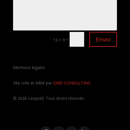
Envoi
=
13 + 9
Mentions légales
Site crée et édité par
GMD CONSULTING
©
2026
Leopold. Tous droits réservés.