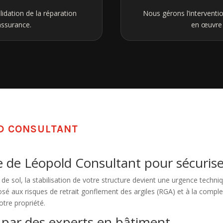
lidation de la réparation
Nous gérons l’interventi
assurance.
en œuvre f
LD CONSULTANT
se de Léopold Consultant pour sécurise
 de sol, la stabilisation de votre structure devient une urgence techni
sé aux risques de retrait gonflement des argiles (RGA) et à la comple
otre propriété.
e par des experts en bâtiment