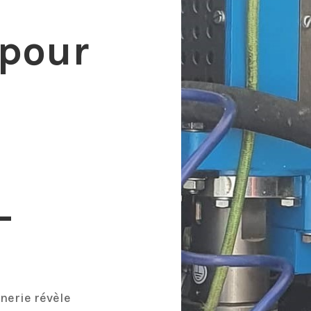
 pour
-
nerie révèle