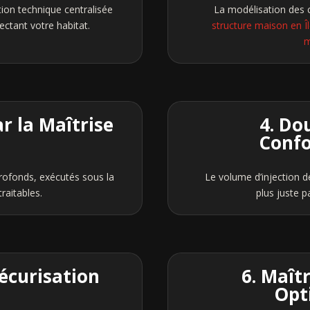
on technique centralisée
La modélisation des c
ectant votre habitat.
structure maison en Î
m
ar la Maîtrise
4. Do
Conf
rofonds, exécutés sous la
Le volume d’injection d
traitables.
plus juste 
écurisation
6. Maît
Opt