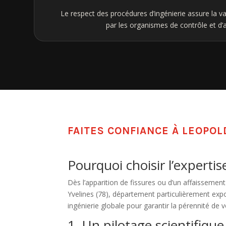
Le respect des procédures d’ingénierie assure la va
par les organismes de contrôle et d’
FAITES CONFIANCE À LEOPO
Pourquoi choisir l’experti
Dès l’apparition de fissures ou d’un affaissement
Yvelines (78), département particulièrement expo
ingénierie globale pour garantir la pérennité de v
1. Un pilotage scientifiqu