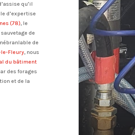
’assise qu’il
le d’expertise
nes (78)
, le
 sauvetage de
 inébranlable de
le-Fleury
, nous
al du bâtiment
ar des forages
ion et de la