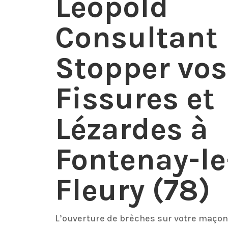
Léopold
Consultant
Stopper vos
Fissures et
Lézardes à
F
ontenay-le
Fleury (78)
L’ouverture de brèches sur votre maçon