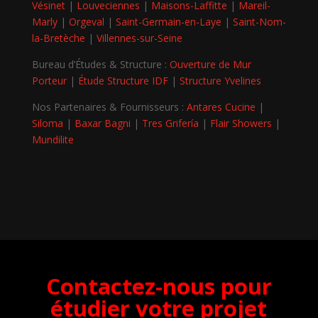
Vésinet
|
Louveciennes
|
Maisons-Laffitte
|
Mareil-
Marly
|
Orgeval
|
Saint-Germain-en-Laye
|
Saint-Nom-
la-Bretèche
|
Villennes-sur-Seine
Bureau d’Études & Structure :
Ouverture de Mur
Porteur
|
Étude Structure IDF
|
Structure Yvelines
Nos Partenaires & Fournisseurs :
Antares Cucine
|
Siloma
|
Baxar Bagni
|
Tres Grifería
|
Flair Showers
|
Mundilite
Contactez-nous pour
étudier votre projet