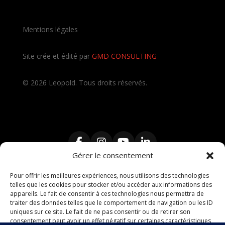
Mentions légales
Site crée et édité par
GMD CONSULTING
©
2026
Leopold. Tous droits réservés.
Gérer le consentement
Pour offrir les meilleures expériences, nous utilisons des technologies
telles que les cookies pour stocker et/ou accéder aux informations des
Contractant Général
,
Travaux clé en main
,
Architecte
,
appareils. Le fait de consentir à ces technologies nous permettra de
Maître d’œuvre
,
décorateur intérieur
,
rénovation de
traiter des données telles que le comportement de navigation ou les ID
maison
,
rénovation d’appartement
,
cuisine sur mesure
,
uniques sur ce site. Le fait de ne pas consentir ou de retirer son
salle de bain
,
dressing sur mesure
,
extension de
consentement peut avoir un effet négatif sur certaines caractéristiques