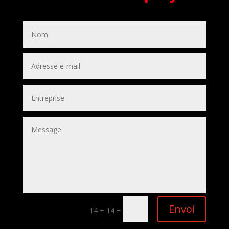
Envoi
=
14 + 14