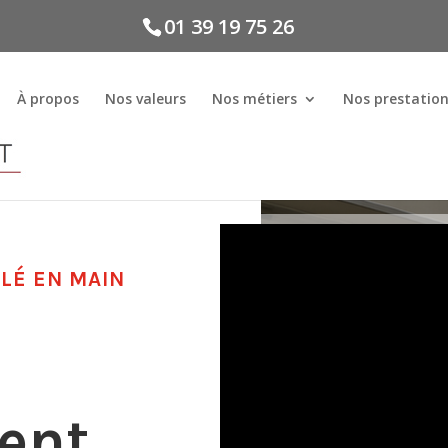
01 39 19 75 26
À propos
Nos valeurs
Nos métiers
Nos prestatio
LÉ EN MAIN
ent