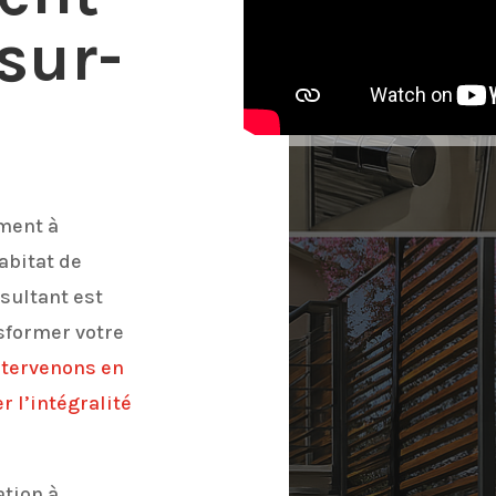
sur-
ment à
abitat de
sultant est
sformer votre
ntervenons en
r l’intégralité
ation à