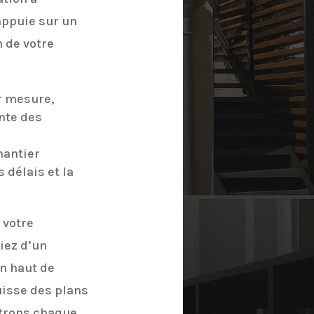
appuie sur un
 de votre
r mesure,
ente des
hantier
 délais et la
 votre
iez d’un
on haut de
uisse des plans
strons chaque