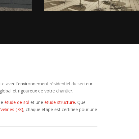
e avec l’environnement résidentiel du secteur.
 global et rigoureux de votre chantier.
une
étude de sol
et une
étude structure
. Que
velines (78)
, chaque étape est certifiée pour une