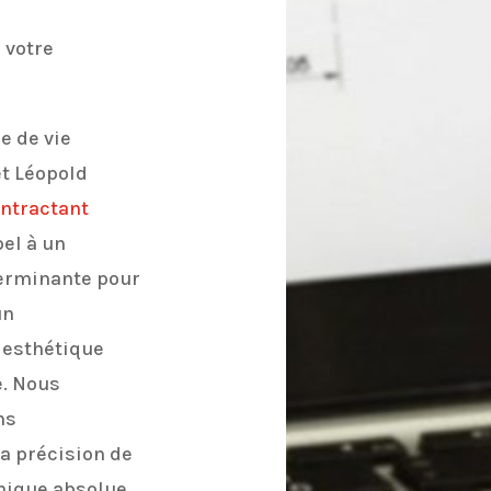
 votre
e de vie
et Léopold
ntractant
pel à un
terminante pour
un
 esthétique
e. Nous
ns
a précision de
nique absolue.