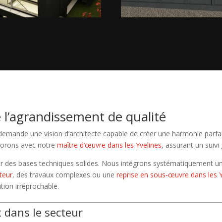
e l’agrandissement de qualité
mande une vision d’architecte capable de créer une harmonie parfait
aborons avec notre
maître d’œuvre dans les Yvelines
, assurant un suivi
ur des bases techniques solides. Nous intégrons systématiquement 
teur
, des travaux complexes ou une
reprise en sous-œuvre dans les Y
ition irréprochable.
 dans le secteur