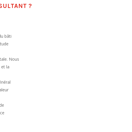
SULTANT ?
du bâti
étude
otale. Nous
 et la
énéral
aleur
de
nce