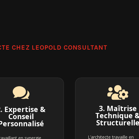
ECTE CHEZ LEOPOLD CONSULTANT


3. Maîtrise
2. Expertise &
Technique 
Conseil
Structurell
Personnalisé
L’architecte travaille en
ravaillant en synergie