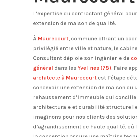
L’expertise du contractant général pour
extension de maison de qualité.
À
Maurecourt
, commune offrant un cadr
privilégié entre ville et nature, le cabin
Consultant déploie son ingénierie de
co
général
dans les
Yvelines
(78)
. Faire ap
architecte à Maurecourt
est l’étape dé
concevoir une extension de maison ou 
rehaussement d’immeuble qui concilie
architecturale et durabilité structurell
imaginons pour nos clients des solutio
d’agrandissement de haute qualité, où l
la conception assure une maîtrise tech