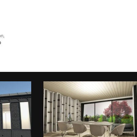
on,
D