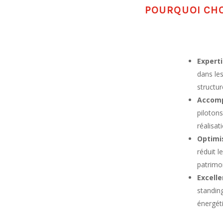
POURQUOI CHO
Experti
dans le
structur
Accomp
pilotons
réalisat
Optimis
réduit l
patrimon
Excell
standin
énergét