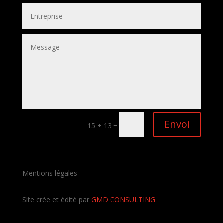
Envoi
=
15 + 13
Mentions légales
Site crée et édité par
GMD CONSULTING