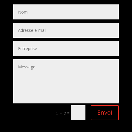
Envoi
=
5 + 2