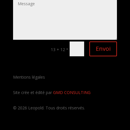
Envoi
=
13 + 12
Mentions légales
Site crée et édité par
GMD CONSULTING
©
2026
Leopold. Tous droits réservés.