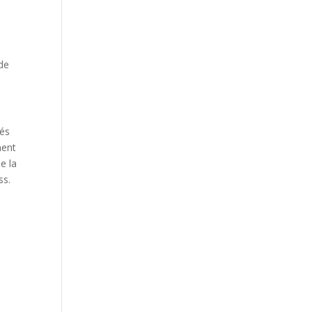
 de
lés
ment
e la
ss.