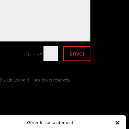
Envoi
=
13 + 5
©
2026
Leopold. Tous droits réservés.
Gérer le consentement