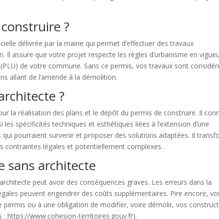
construire ?
cielle délivrée par la mairie qui permet d’effectuer des travaux
 Il assure que votre projet respecte les règles d’urbanisme en vigueu
me (PLU) de votre commune. Sans ce permis, vos travaux sont considér
s allant de l’amende à la démolition.
architecte ?
r la réalisation des plans et le dépôt du permis de construire. Il conn
 les spécificités techniques et esthétiques liées à l’extension d’une
s qui pourraient survenir et proposer des solutions adaptées. Il trans
es contraintes légales et potentiellement complexes.
e sans architecte
n architecte peut avoir des conséquences graves. Les erreurs dans la
gales peuvent engendrer des coûts supplémentaires. Pire encore, vo
 permis ou à une obligation de modifier, voire démolir, vos construc
 : https://www.cohesion-territoires.gouv.fr).