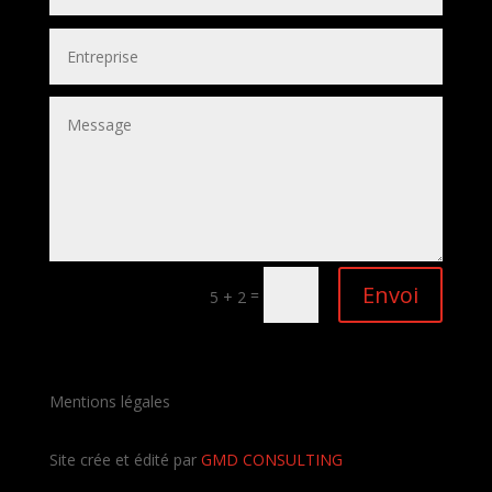
Envoi
=
5 + 2
Mentions légales
Site crée et édité par
GMD CONSULTING