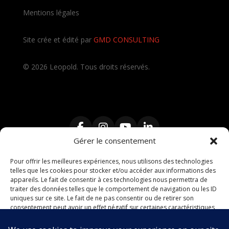
Mentions légales
Site crée et édité par
GMD CONSULTING
©
2026
Leopold. Tous droits réservés.
Gérer le consentement
Pour offrir les meilleures expériences, nous utilisons des technologies
telles que les cookies pour stocker et/ou accéder aux informations des
Contractant Général
,
Travaux clé en main
,
Architecte
,
appareils. Le fait de consentir à ces technologies nous permettra de
Maître d’œuvre
,
décorateur intérieur
,
rénovation de
traiter des données telles que le comportement de navigation ou les ID
maison
,
rénovation d’appartement
,
cuisine sur mesure
,
uniques sur ce site. Le fait de ne pas consentir ou de retirer son
salle de bain
,
dressing sur mesure
,
extension de
consentement peut avoir un effet négatif sur certaines caractéristiques
et fonctions.
maison et rehaussement d’immeuble et de maison
,