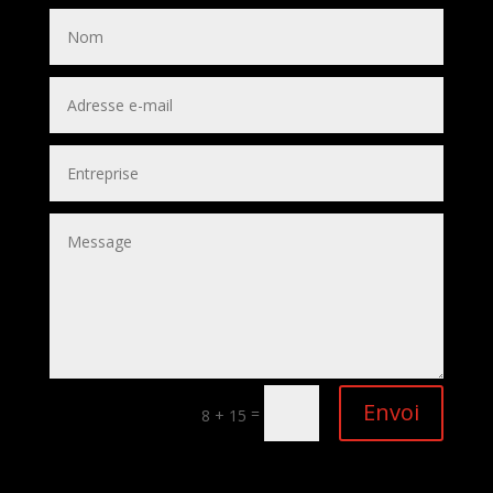
Envoi
=
8 + 15