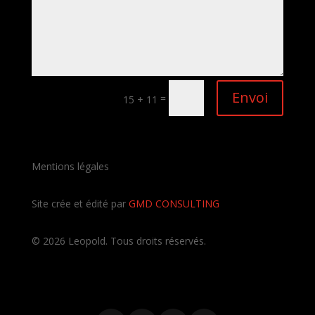
Envoi
=
15 + 11
Mentions légales
Site crée et édité par
GMD CONSULTING
©
2026
Leopold. Tous droits réservés.