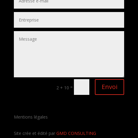
Envoi
=
2 + 10
Mentions légales
Site crée et édité par
GMD CONSULTING